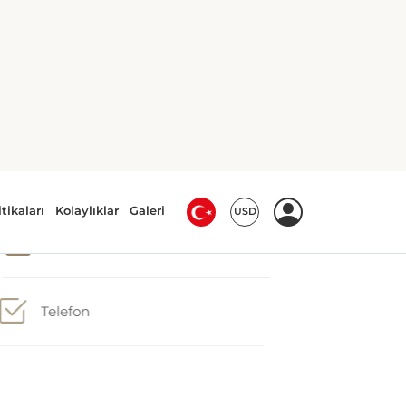
Çay/Kahve Makinesi
Safety deposit box
Telefon
Ütü