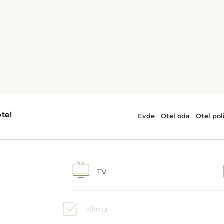
1 ekstra büyük çift kişilik yatak
Duş
o
TV
ma
e
Klima