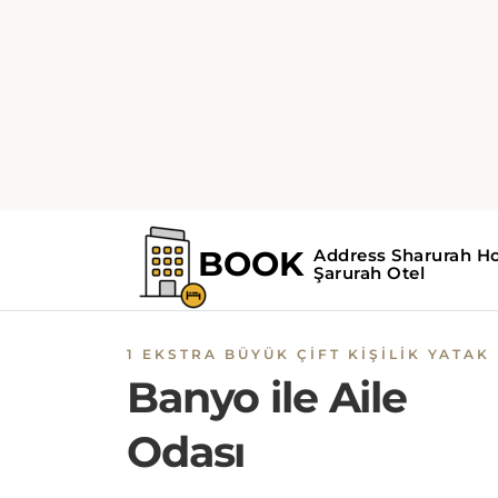
1 EKSTRA BÜYÜK ÇIFT KIŞILIK YATAK
Banyo ile Aile
Odası
Ücretsiz banyo malzemeleri sağlayan bu aile
odasında, yürüyüşe açık duş, bidet ve terlik
bulunan özel bir banyo vardır. Aile odası, kar
zeminler, uydu kanallı düz ekran TV ile otur
alanı, klima, çay ve kahve makinesi ile birlikt
bir gardırop içermektedir. Birim 1 yatak
sunmaktadır.